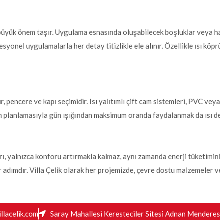
n büyük önem taşır. Uygulama esnasında oluşabilecek boşluklar veya hat
syonel uygulamalarla her detay titizlikle ele alınır. Özellikle ısı köpr
sur, pencere ve kapı seçimidir. Isı yalıtımlı çift cam sistemleri, PVC 
im planlamasıyla gün ışığından maksimum oranda faydalanmak da ısı de
arı, yalnızca konforu artırmakla kalmaz, aynı zamanda enerji tüketimin
r adımdır. Villa Çelik olarak her projemizde, çevre dostu malzemeler 
llacelik.com
Saray Mahallesi Keresteciler Sitesi Adnan Menderes