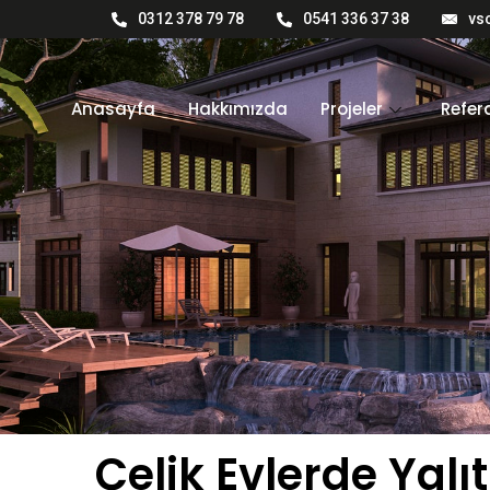
0312 378 79 78
0541 336 37 38
vs
Anasayfa
Hakkımızda
Projeler
Refer
Çelik Evlerde Yalıt