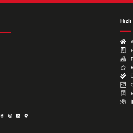
Hızl
A
H
P
R
Ü
G
B
İ