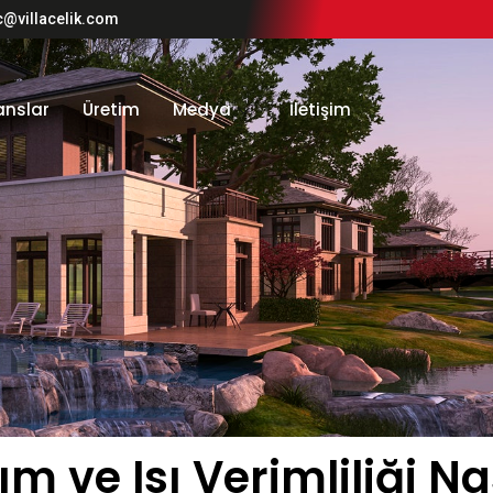
c@villacelik.com
anslar
Üretim
Medya
İletişim
ım ve Isı Verimliliği N