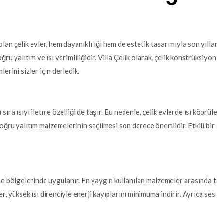
olan çelik evler, hem dayanıklılığı hem de estetik tasarımıyla son yıll
ru yalıtım ve ısı verimliliğidir. Villa Çelik olarak, çelik konstrüksi
lerini sizler için derledik.
 sıra ısıyı iletme özelliği de taşır. Bu nedenle, çelik evlerde ısı köprül
 yalıtım malzemelerinin seçilmesi son derece önemlidir. Etkili bir ısı
eme bölgelerinde uygulanır. En yaygın kullanılan malzemeler arasında t
r, yüksek ısı direnciyle enerji kayıplarını minimuma indirir. Ayrıca se