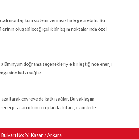
alı montaj, tüm sistemi verimsiz hale getirebilir. Bu
ülerinin oluşabileceği çelik birleşim noktalarında özel
veya alüminyum doğrama seçenekleriyle birleştiğinde enerji
ngesine katkı sağlar.
i azaltarak çevreye de katkı sağlar. Bu yaklaşım,
ve enerji tasarrufunu ön planda tutan çözümlerle
 Bulvarı No:26 Kazan / Ankara