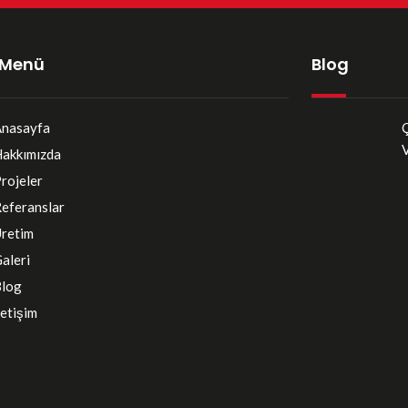
ı Menü
Blog
nasayfa
Ç
V
akkımızda
rojeler
eferanslar
retim
aleri
log
letişim