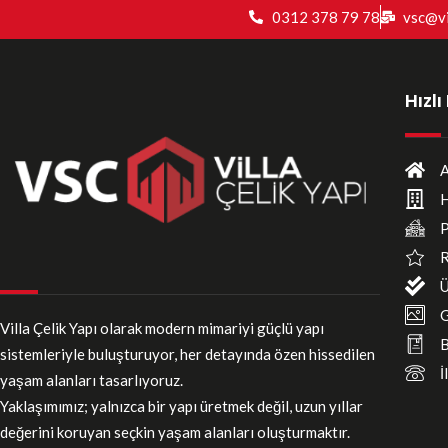
0312 378 79 78
vsc@vi
Hızl
A
H
P
R
Ü
G
Villa Çelik Yapı olarak modern mimariyi güçlü yapı
B
sistemleriyle buluşturuyor, her detayında özen hissedilen
İ
yaşam alanları tasarlıyoruz.
Yaklaşımımız; yalnızca bir yapı üretmek değil, uzun yıllar
değerini koruyan seçkin yaşam alanları oluşturmaktır.