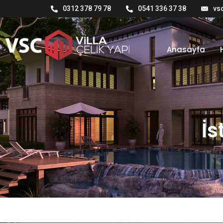
0312 378 79 78
0541 336 37 38
vs
Anasayfa
İs