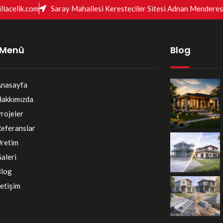
llacelik.com
Saray Mahallesi Keresteciler Sitesi Adnan Menderes
ı Menü
Blog
nasayfa
akkımızda
rojeler
eferanslar
retim
aleri
log
letişim