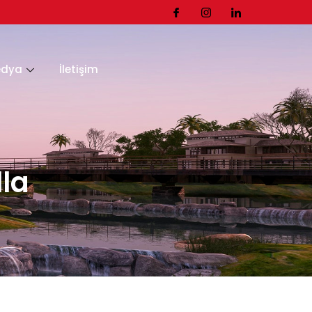
edya
İletişim
lla