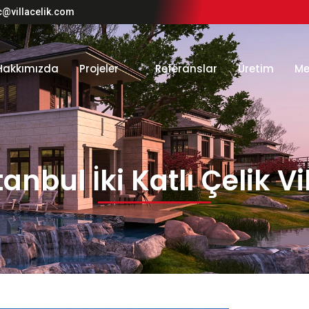
c@villacelik.com
Hakkımızda
Projeler
Referanslar
Üretim
M
tanbul İki Katlı Çelik Vi